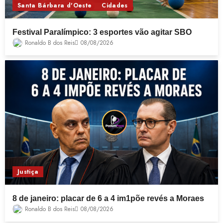
Santa Bárbara d'Oeste
Cidades
Festival Paralímpico: 3 esportes vão agitar SBO
Ronaldo B dos Reis
08/08/2026
Justiça
8 de janeiro: placar de 6 a 4 im1põe revés a Moraes
Ronaldo B dos Reis
08/08/2026