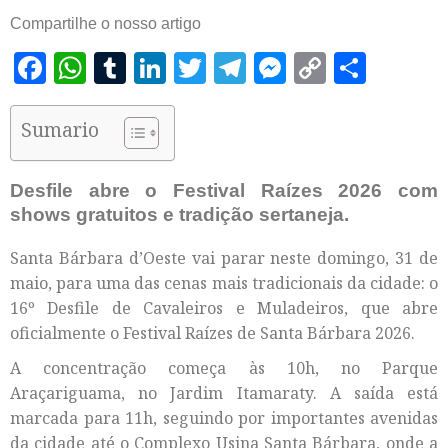
Compartilhe o nosso artigo
Facebook
WhatsApp
Tumblr
LinkedIn
Twitter
Telegram
Messenger
Copy
Shar
Link
Sumario
Desfile abre o Festival Raízes 2026 com
shows gratuitos e tradição sertaneja.
Santa Bárbara d’Oeste vai parar neste domingo, 31 de
maio, para uma das cenas mais tradicionais da cidade: o
16º Desfile de Cavaleiros e Muladeiros, que abre
oficialmente o Festival Raízes de Santa Bárbara 2026.
A concentração começa às 10h, no Parque
Araçariguama, no Jardim Itamaraty. A saída está
marcada para 11h, seguindo por importantes avenidas
da cidade até o Complexo Usina Santa Bárbara, onde a