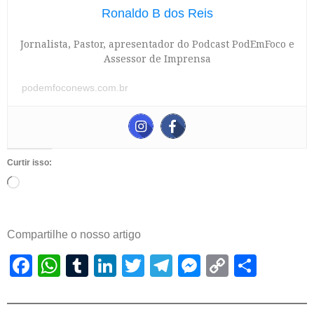
Ronaldo B dos Reis
Jornalista, Pastor, apresentador do Podcast PodEmFoco e
Assessor de Imprensa
podemfoconews.com.br
Curtir isso:
Compartilhe o nosso artigo
Facebook
WhatsApp
Tumblr
LinkedIn
Twitter
Telegram
Messenger
Copy
Shar
Link