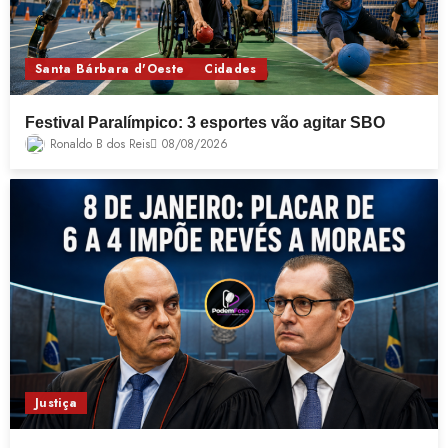
Santa Bárbara d'Oeste
Cidades
Festival Paralímpico: 3 esportes vão agitar SBO
Ronaldo B dos Reis
08/08/2026
Justiça