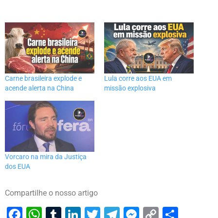
Carne brasileira explode e
Lula corre aos EUA em
acende alerta na China
missão explosiva
Vorcaro na mira da Justiça
dos EUA
Compartilhe o nosso artigo
Facebook
WhatsApp
Tumblr
LinkedIn
Twitter
Telegram
Messenger
Copy
Share