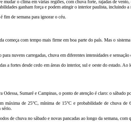
e mudar o clima em várias regiões, com chuva forte, rajadas de vento,
abilidades ganham força e podem atingir o interior paulista, incluindo
é fim de semana para ignorar o céu.
inda começa com tempo mais firme em boa parte do país. Mas o sistem
aço para nuvens carregadas, chuva em diferentes intensidades e sensaçã
 a fortes desde cedo em áreas do interior, sul e oeste do estado. Ao l
 Odessa, Sumaré e Campinas, o ponto de atenção é claro: o sábado pod
máxima de 25°C, mínima de 15°C e probabilidade de chuva de 60%
 sério.
odos de chuva no sábado e novas pancadas ao longo da semana, com queda