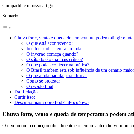
Compartilhe o nosso artigo
Sumario
Chuva forte, vento e queda de temperatura podem atingir o inter
O que está acontecendo?
Interior paulista entra no radar
O inverno começa quando?
O sábado é o dia mais crítico?
O que pode acontecer na prática?
O Brasil também está sob influência de um cenário maior
O que ainda não dá para afirmar
Como se proteger
O recado final
Da Redação.
Curtir isso:
Descubra mais sobre PodEmFocoNews
Chuva forte, vento e queda de temperatura podem atin
O inverno nem começou oficialmente e o tempo já decidiu virar notíci