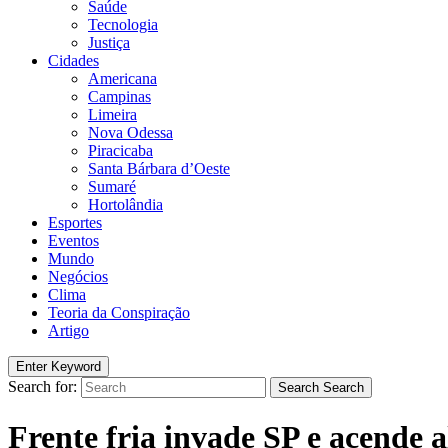
Saúde
Tecnologia
Justiça
Cidades
Americana
Campinas
Limeira
Nova Odessa
Piracicaba
Santa Bárbara d’Oeste
Sumaré
Hortolândia
Esportes
Eventos
Mundo
Negócios
Clima
Teoria da Conspiração
Artigo
Enter Keyword
Search for:
Search
Search
Frente fria invade SP e acende a