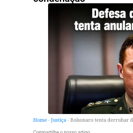
Home
-
Justiça
-
Bolsonaro tenta derrubar 
Compartilhe o nosso artigo