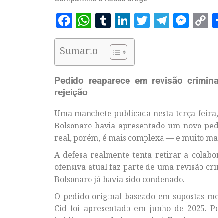
Facebook
WhatsApp
Tumblr
LinkedIn
Twitter
Telegr
Mes
C
L
Sumario
Pedido reaparece em revisão crimin
rejeição
Uma manchete publicada nesta terça-feira, 
Bolsonaro havia apresentado um novo pedi
real, porém, é mais complexa — e muito mai
A defesa realmente tenta retirar a colab
ofensiva atual faz parte de uma revisão cr
Bolsonaro já havia sido condenado.
O pedido original baseado em supostas me
Cid foi apresentado em junho de 2025. Po