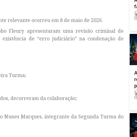
A
f
te relevante ocorreu em 8 de maio de 2026.
bo Fleury apresentaram uma revisão criminal de
existência de “erro judiciário” na condenação de
A
eira Turma;
r
p
ados, decorreram da colaboração;
ssio Nunes Marques, integrante da Segunda Turma do