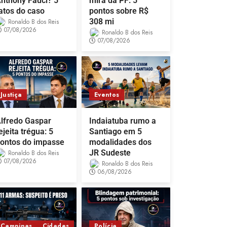
nthony Fauci? 5
mira da PF: 5
atos do caso
pontos sobre R$
308 mi
Ronaldo B dos Reis
07/08/2026
Ronaldo B dos Reis
07/08/2026
Justiça
Eventos
lfredo Gaspar
Indaiatuba rumo a
ejeita trégua: 5
Santiago em 5
ontos do impasse
modalidades dos
JR Sudeste
Ronaldo B dos Reis
07/08/2026
Ronaldo B dos Reis
06/08/2026
Campinas
Cidades
Polícia