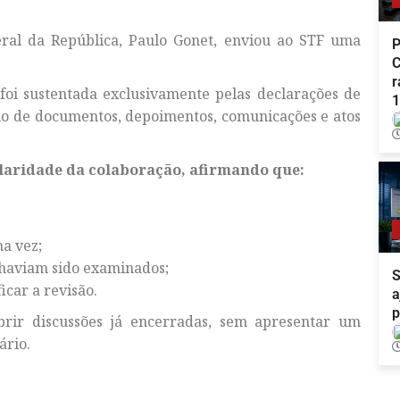
ral da República, Paulo Gonet, enviou ao STF uma
P
C
r
oi sustentada exclusivamente pelas declarações de
1
o de documentos, depoimentos, comunicações e atos
laridade da colaboração, afirmando que:
a vez;
 haviam sido examinados;
S
icar a revisão.
a
p
brir discussões já encerradas, sem apresentar um
ário.