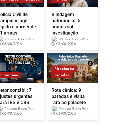
olicia Civil de
Blindagem
ampinas age
patrimonial: 5
ápido e apreende
pontos sob
1 armas
investigação
Ronaldo B dos Reis
Ronaldo B dos Reis
06/08/2026
06/08/2026
Piracicaba
Economia
Cidades
etor contábil: 7
Rota cênica: 9
justes urgentes
paradas e visita
ara IBS e CBS
rara ao palacete
Ronaldo B dos Reis
Ronaldo B dos Reis
06/08/2026
06/08/2026