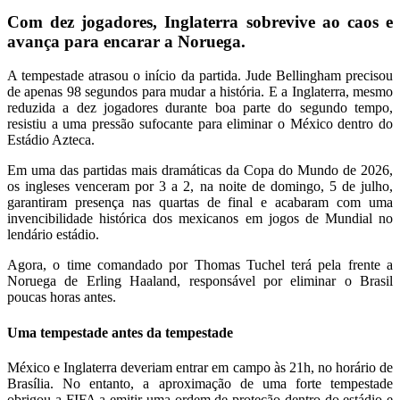
Com dez jogadores, Inglaterra sobrevive ao caos e
avança para encarar a Noruega.
A tempestade atrasou o início da partida. Jude Bellingham precisou
de apenas 98 segundos para mudar a história. E a Inglaterra, mesmo
reduzida a dez jogadores durante boa parte do segundo tempo,
resistiu a uma pressão sufocante para eliminar o México dentro do
Estádio Azteca.
Em uma das partidas mais dramáticas da Copa do Mundo de 2026,
os ingleses venceram por 3 a 2, na noite de domingo, 5 de julho,
garantiram presença nas quartas de final e acabaram com uma
invencibilidade histórica dos mexicanos em jogos de Mundial no
lendário estádio.
Agora, o time comandado por Thomas Tuchel terá pela frente a
Noruega de Erling Haaland, responsável por eliminar o Brasil
poucas horas antes.
Uma tempestade antes da tempestade
México e Inglaterra deveriam entrar em campo às 21h, no horário de
Brasília. No entanto, a aproximação de uma forte tempestade
obrigou a FIFA a emitir uma ordem de proteção dentro do estádio e