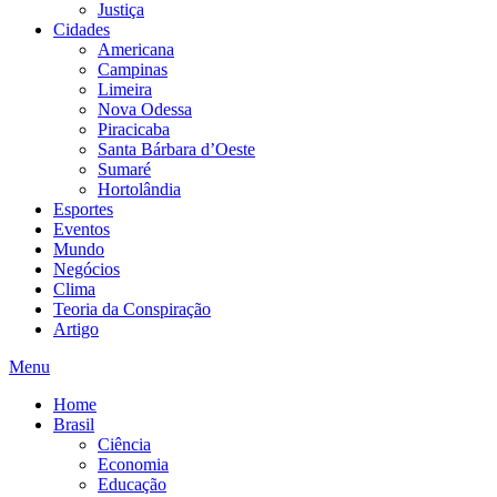
Justiça
Cidades
Americana
Campinas
Limeira
Nova Odessa
Piracicaba
Santa Bárbara d’Oeste
Sumaré
Hortolândia
Esportes
Eventos
Mundo
Negócios
Clima
Teoria da Conspiração
Artigo
Menu
Home
Brasil
Ciência
Economia
Educação