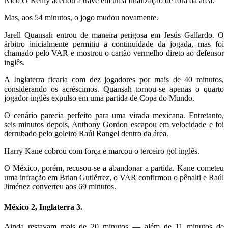
Nico O’Reilly acertou a trave em uma finalização de fora da área.
Mas, aos 54 minutos, o jogo mudou novamente.
Jarell Quansah entrou de maneira perigosa em Jesús Gallardo. O
árbitro inicialmente permitiu a continuidade da jogada, mas foi
chamado pelo VAR e mostrou o cartão vermelho direto ao defensor
inglês.
A Inglaterra ficaria com dez jogadores por mais de 40 minutos,
considerando os acréscimos. Quansah tornou-se apenas o quarto
jogador inglês expulso em uma partida de Copa do Mundo.
O cenário parecia perfeito para uma virada mexicana. Entretanto,
seis minutos depois, Anthony Gordon escapou em velocidade e foi
derrubado pelo goleiro Raúl Rangel dentro da área.
Harry Kane cobrou com força e marcou o terceiro gol inglês.
O México, porém, recusou-se a abandonar a partida. Kane cometeu
uma infração em Brian Gutiérrez, o VAR confirmou o pênalti e Raúl
Jiménez converteu aos 69 minutos.
México 2, Inglaterra 3.
Ainda restavam mais de 20 minutos — além de 11 minutos de