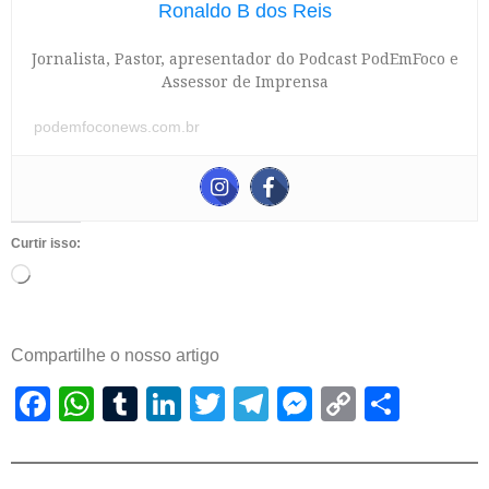
Ronaldo B dos Reis
Jornalista, Pastor, apresentador do Podcast PodEmFoco e
Assessor de Imprensa
podemfoconews.com.br
Curtir isso:
Compartilhe o nosso artigo
Facebook
WhatsApp
Tumblr
LinkedIn
Twitter
Telegram
Messenger
Copy
Shar
Link