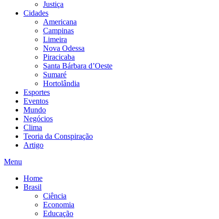
Justiça
Cidades
Americana
Campinas
Limeira
Nova Odessa
Piracicaba
Santa Bárbara d’Oeste
Sumaré
Hortolândia
Esportes
Eventos
Mundo
Negócios
Clima
Teoria da Conspiração
Artigo
Menu
Home
Brasil
Ciência
Economia
Educação