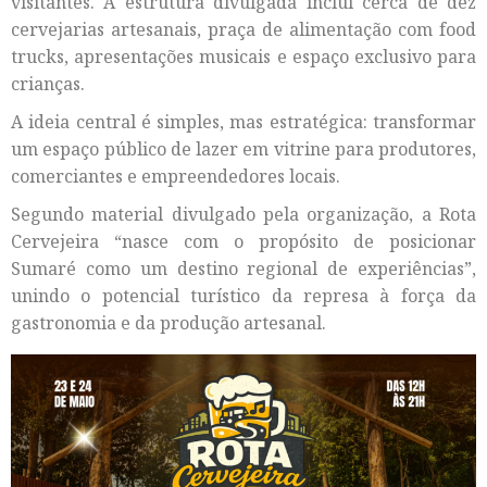
visitantes. A estrutura divulgada inclui cerca de dez
cervejarias artesanais, praça de alimentação com food
trucks, apresentações musicais e espaço exclusivo para
crianças.
A ideia central é simples, mas estratégica: transformar
um espaço público de lazer em vitrine para produtores,
comerciantes e empreendedores locais.
Segundo material divulgado pela organização, a Rota
Cervejeira “nasce com o propósito de posicionar
Sumaré como um destino regional de experiências”,
unindo o potencial turístico da represa à força da
gastronomia e da produção artesanal.