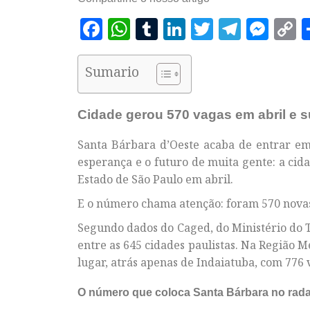
Facebook
WhatsApp
Tumblr
LinkedIn
Twitter
Telegr
Mes
C
L
Sumario
Cidade gerou 570 vagas em abril e 
Santa Bárbara d’Oeste acaba de entrar e
esperança e o futuro de muita gente: a ci
Estado de São Paulo em abril.
E o número chama atenção: foram 570 nova
Segundo dados do Caged, do Ministério do 
entre as 645 cidades paulistas. Na Região 
lugar, atrás apenas de Indaiatuba, com 776 v
O número que coloca Santa Bárbara no rada