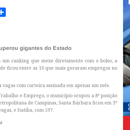
am
senger
opy
Share
ink
superou gigantes do Estado
m um ranking que mexe diretamente com o bolso, a
dade ficou entre as 10 que mais geraram empregos no
s vagas com carteira assinada em apenas um mês.
Trabalho e Emprego, o município ocupou a 8ª posição
Metropolitana de Campinas, Santa Bárbara ficou em 3º
agas, e Itatiba, com 597.
r