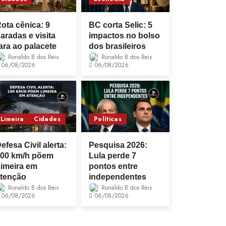
ota cênica: 9
BC corta Selic: 5
aradas e visita
impactos no bolso
ara ao palacete
dos brasileiros
Ronaldo B dos Reis
Ronaldo B dos Reis
06/08/2026
06/08/2026
Limeira
Cidades
Políticas
efesa Civil alerta:
Pesquisa 2026:
00 km/h põem
Lula perde 7
imeira em
pontos entre
tenção
independentes
Ronaldo B dos Reis
Ronaldo B dos Reis
06/08/2026
06/08/2026