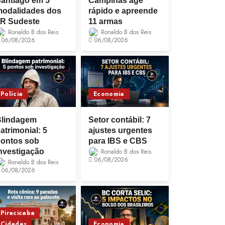
antiago em 5
Campinas age
odalidades dos
rápido e apreende
R Sudeste
11 armas
Ronaldo B dos Reis
Ronaldo B dos Reis
06/08/2026
06/08/2026
Polícia
Economia
Blindagem
Setor contábil: 7
atrimonial: 5
ajustes urgentes
ontos sob
para IBS e CBS
nvestigação
Ronaldo B dos Reis
06/08/2026
Ronaldo B dos Reis
06/08/2026
Piracicaba
Cidades
Economia