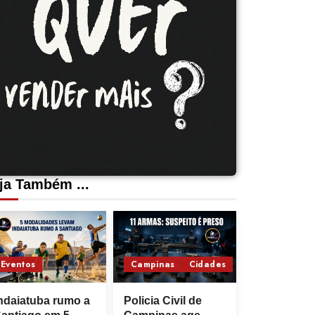
ja Também ...
Eventos
Campinas
Cidades
ndaiatuba rumo a
Policia Civil de