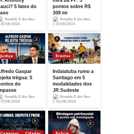
r. Anthony
mira da PF: 5
auci? 5 fatos do
pontos sobre R$
caso
308 mi
Ronaldo B dos Reis
Ronaldo B dos Reis
07/08/2026
07/08/2026
Justiça
Eventos
lfredo Gaspar
Indaiatuba rumo a
ejeita trégua: 5
Santiago em 5
ontos do
modalidades dos
impasse
JR Sudeste
Ronaldo B dos Reis
Ronaldo B dos Reis
07/08/2026
06/08/2026
Campinas
Cidades
Polícia