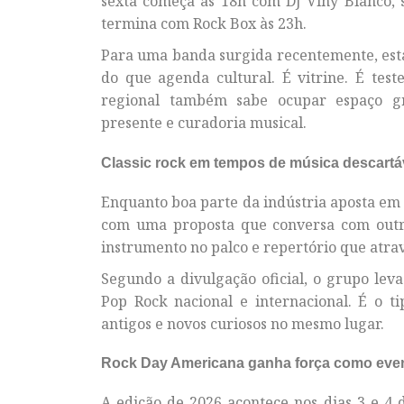
sexta começa às 18h com DJ Viny Blanco,
termina com Rock Box às 23h.
Para uma banda surgida recentemente, est
do que agenda cultural. É vitrine. É tes
regional também sabe ocupar espaço gr
presente e curadoria musical.
Classic rock em tempos de música descartá
Enquanto boa parte da indústria aposta em
com uma proposta que conversa com outro
instrumento no palco e repertório que atra
Segundo a divulgação oficial, o grupo lev
Pop Rock nacional e internacional. É o ti
antigos e novos curiosos no mesmo lugar.
Rock Day Americana ganha força como even
A edição de 2026 acontece nos dias 3 e 4