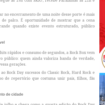
 segue às 19h com SKA7, recebe Paralamas às 21h e
ar no encerramento de uma noite desse porte é mais
te de palco. É oportunidade de mostrar que a cena
ande quando existe evento estruturado, público
vel
 hits rápidos e consumo de segundos, a Rock Box vem
 público: quem ainda valoriza banda de verdade,
vessa gerações.
a ao Rock Day sucessos do Classic Rock, Hard Rock e
po de repertório que costuma unir pais, filhos, fãs
to de cidade
 de julho e chega como a quarta edição do Rock Day