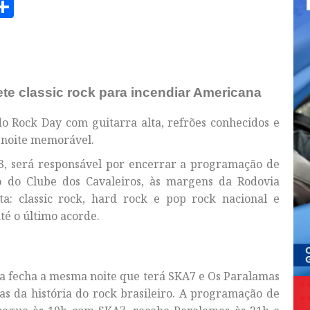
am
senger
opy
Share
ink
te classic rock para incendiar Americana
o Rock Day com guitarra alta, refrões conhecidos e
 noite memorável.
3, será responsável por encerrar a programação de
nto do Clube dos Cavaleiros, às margens da Rodovia
: classic rock, hard rock e pop rock nacional e
té o último acorde.
la fecha a mesma noite que terá SKA7 e Os Paralamas
s da história do rock brasileiro. A programação de