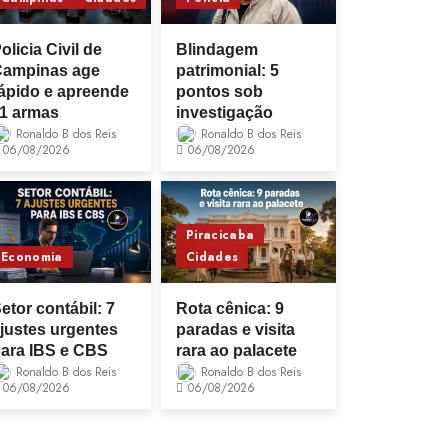
olicia Civil de
Blindagem
Campinas age
patrimonial: 5
ápido e apreende
pontos sob
1 armas
investigação
Ronaldo B dos Reis
Ronaldo B dos Reis
06/08/2026
06/08/2026
Piracicaba
Economia
Cidades
etor contábil: 7
Rota cênica: 9
justes urgentes
paradas e visita
ara IBS e CBS
rara ao palacete
Ronaldo B dos Reis
Ronaldo B dos Reis
06/08/2026
06/08/2026