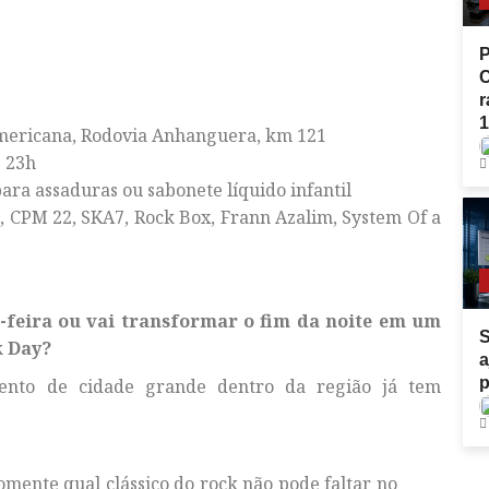
P
r
1
 Americana, Rodovia Anhanguera, km 121
s 23h
ara assaduras ou sabonete líquido infantil
, CPM 22, SKA7, Rock Box, Frann Azalim, System Of a
-feira ou vai transformar o fim da noite em um
S
k Day?
a
p
vento de cidade grande dentro da região já tem
mente qual clássico do rock não pode faltar no