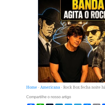
Home
-
Americana
-
Rock Box fecha noite h
Compartilhe o nosso artigo