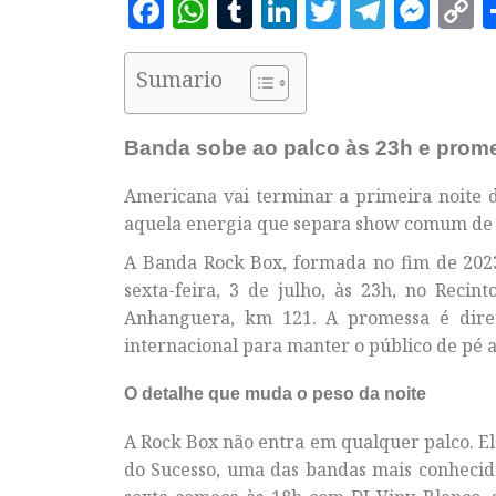
Facebook
WhatsApp
Tumblr
LinkedIn
Twitter
Telegr
Mes
C
L
Sumario
Banda sobe ao palco às 23h e prome
Americana vai terminar a primeira noite d
aquela energia que separa show comum de
A Banda Rock Box, formada no fim de 202
sexta-feira, 3 de julho, às 23h, no Reci
Anhanguera, km 121. A promessa é direta
internacional para manter o público de pé a
O detalhe que muda o peso da noite
A Rock Box não entra em qualquer palco. E
do Sucesso, uma das bandas mais conhecida