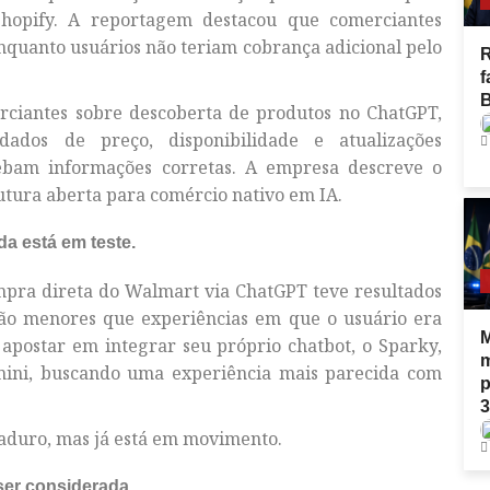
hopify. A reportagem destacou que comerciantes
nquanto usuários não teriam cobrança adicional pelo
R
f
B
ciantes sobre descoberta de produtos no ChatGPT,
ados de preço, disponibilidade e atualizações
ebam informações corretas. A empresa descreve o
tura aberta para comércio nativo em IA.
a está em teste.
mpra direta do Walmart via ChatGPT teve resultados
são menores que experiências em que o usuário era
M
a apostar em integrar seu próprio chatbot, o Sparky,
m
ini, buscando uma experiência mais parecida com
p
3
maduro, mas já está em movimento.
ser considerada