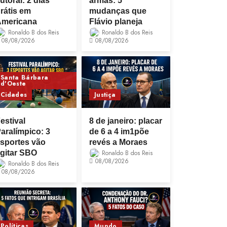
utoral: 2 dias
armas: 5
rátis em
mudanças que
Americana
Flávio planeja
Ronaldo B dos Reis
Ronaldo B dos Reis
08/08/2026
08/08/2026
Santa Bárbara
d'Oeste
Cidades
Justiça
estival
8 de janeiro: placar
aralímpico: 3
de 6 a 4 im1põe
sportes vão
revés a Moraes
gitar SBO
Ronaldo B dos Reis
08/08/2026
Ronaldo B dos Reis
08/08/2026
Políticas
Mundo