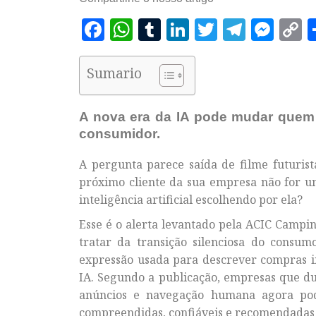
Facebook
WhatsApp
Tumblr
LinkedIn
Twitter
Telegr
Mes
C
L
Sumario
A nova era da IA pode mudar quem 
consumidor.
A pergunta parece saída de filme futurist
próximo cliente da sua empresa não for 
inteligência artificial escolhendo por ela?
Esse é o alerta levantado pela ACIC Campin
tratar da transição silenciosa do consu
expressão usada para descrever compras i
IA. Segundo a publicação, empresas que du
anúncios e navegação humana agora pod
compreendidas, confiáveis e recomendadas po