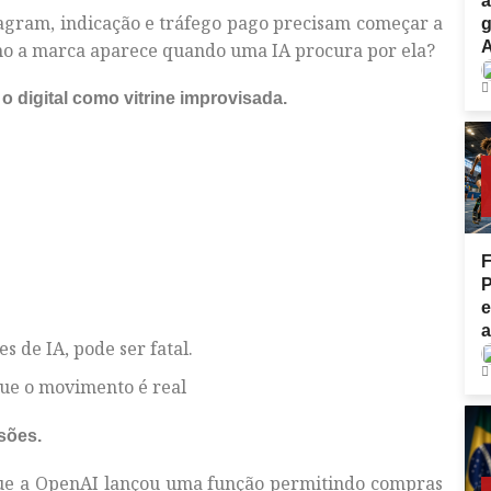
a
agram, indicação e tráfego pago precisam começar a
g
o a marca aparece quando uma IA procura por ela?
o digital como vitrine improvisada.
F
P
e
a
s de IA, pode ser fatal.
ue o movimento é real
isões.
que a OpenAI lançou uma função permitindo compras