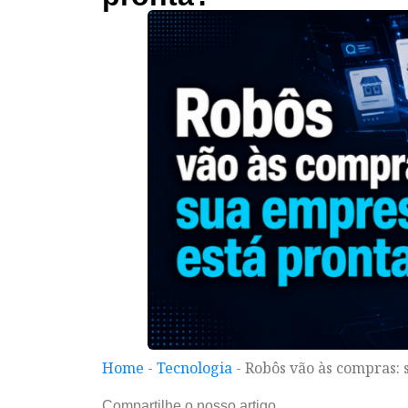
Home
-
Tecnologia
-
Robôs vão às compras: 
Compartilhe o nosso artigo