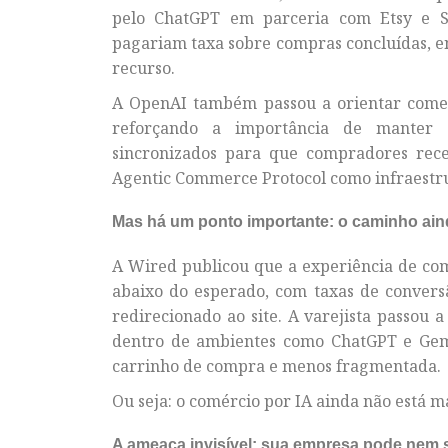
pelo ChatGPT em parceria com Etsy e S
pagariam taxa sobre compras concluídas, e
recurso.
A OpenAI também passou a orientar comer
reforçando a importância de manter d
sincronizados para que compradores rec
Agentic Commerce Protocol como infraestru
Mas há um ponto importante: o caminho aind
A Wired publicou que a experiência de co
abaixo do esperado, com taxas de conver
redirecionado ao site. A varejista passou 
dentro de ambientes como ChatGPT e Gem
carrinho de compra e menos fragmentada.
Ou seja: o comércio por IA ainda não está 
A ameaça invisível: sua empresa pode nem 