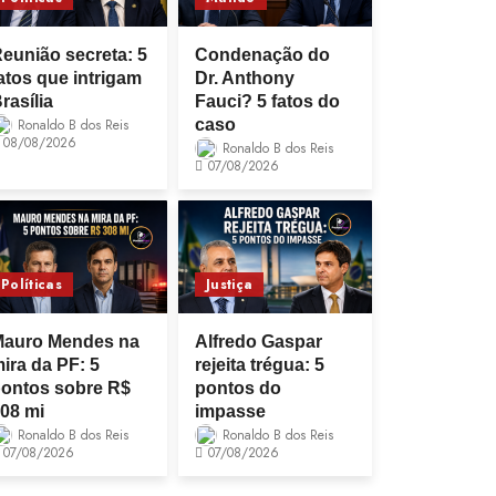
eunião secreta: 5
Condenação do
atos que intrigam
Dr. Anthony
rasília
Fauci? 5 fatos do
Ronaldo B dos Reis
caso
08/08/2026
Ronaldo B dos Reis
07/08/2026
Políticas
Justiça
auro Mendes na
Alfredo Gaspar
ira da PF: 5
rejeita trégua: 5
ontos sobre R$
pontos do
08 mi
impasse
Ronaldo B dos Reis
Ronaldo B dos Reis
07/08/2026
07/08/2026