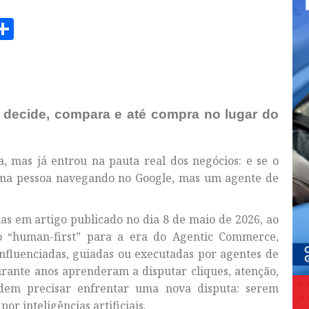
am
senger
opy
Share
ink
decide, compara e até compra no lugar do
a, mas já entrou na pauta real dos negócios: e se o
uma pessoa navegando no Google, mas um agente de
as em artigo publicado no dia 8 de maio de 2026, ao
mo “human-first” para a era do Agentic Commerce,
nfluenciadas, guiadas ou executadas por agentes de
rante anos aprenderam a disputar cliques, atenção,
em precisar enfrentar uma nova disputa: serem
r inteligências artificiais.