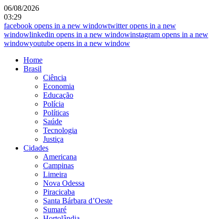
06/08/2026
03:29
facebook
opens in a new window
twitter
opens in a new
window
linkedin
opens in a new window
instagram
opens in a new
window
youtube
opens in a new window
Home
Brasil
Ciência
Economia
Educação
Polícia
Políticas
Saúde
Tecnologia
Justiça
Cidades
Americana
Campinas
Limeira
Nova Odessa
Piracicaba
Santa Bárbara d’Oeste
Sumaré
Hortolândia