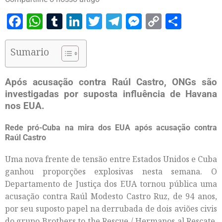
Facebook
WhatsApp
Tumblr
LinkedIn
Twitter
Telegram
Messenger
Copy
Share
Link
Sumario
Após acusação contra Raúl Castro, ONGs são
investigadas por suposta influência de Havana
nos EUA.
Rede pró-Cuba na mira dos EUA após acusação contra
Raúl Castro
Uma nova frente de tensão entre Estados Unidos e Cuba
ganhou proporções explosivas nesta semana. O
Departamento de Justiça dos EUA tornou pública uma
acusação contra Raúl Modesto Castro Ruz, de 94 anos,
por seu suposto papel na derrubada de dois aviões civis
do grupo Brothers to the Rescue / Hermanos al Rescate,