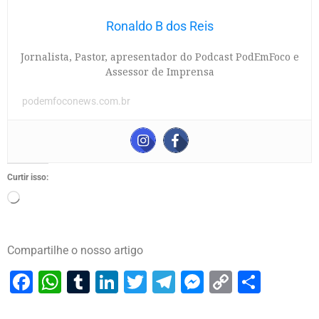
Ronaldo B dos Reis
Jornalista, Pastor, apresentador do Podcast PodEmFoco e
Assessor de Imprensa
podemfoconews.com.br
Curtir isso:
Compartilhe o nosso artigo
Facebook
WhatsApp
Tumblr
LinkedIn
Twitter
Telegram
Messenger
Copy
Share
Link