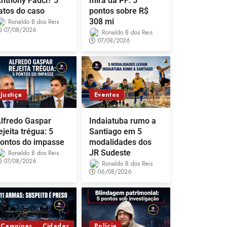
nthony Fauci? 5
mira da PF: 5
atos do caso
pontos sobre R$
308 mi
Ronaldo B dos Reis
07/08/2026
Ronaldo B dos Reis
07/08/2026
Justiça
Eventos
lfredo Gaspar
Indaiatuba rumo a
ejeita trégua: 5
Santiago em 5
ontos do impasse
modalidades dos
JR Sudeste
Ronaldo B dos Reis
07/08/2026
Ronaldo B dos Reis
06/08/2026
Campinas
Cidades
Polícia