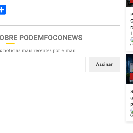
am
senger
opy
Share
P
ink
C
r
1
SOBRE PODEMFOCONEWS
s notícias mais recentes por e-mail.
Assinar
S
a
p