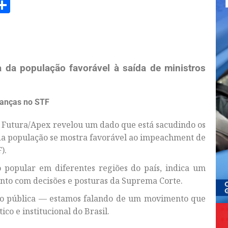
am
senger
opy
Share
ink
 da população favorável à saída de ministros
danças no STF
 Futura/Apex revelou um dado que está sacudindo os
a da população se mostra favorável ao impeachment de
).
 popular em diferentes regiões do país, indica um
nto com decisões e posturas da Suprema Corte.
ião pública — estamos falando de um movimento que
co e institucional do Brasil.