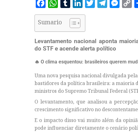
Facebook
WhatsApp
Tumblr
LinkedIn
Twitter
Telegr
Mes
C
L
Sumario
Levantamento nacional aponta maioria
do STF e acende alerta político
🔥 O clima esquentou: brasileiros querem mu
Uma nova pesquisa nacional divulgada pela
bastidores da política brasileira: a maiori
ministros do Supremo Tribunal Federal (STF
O levantamento, que analisou a percepção
crescimento significativo no descontentame
E o impacto disso vai muito além da opin
pode influenciar diretamente o cenário políti