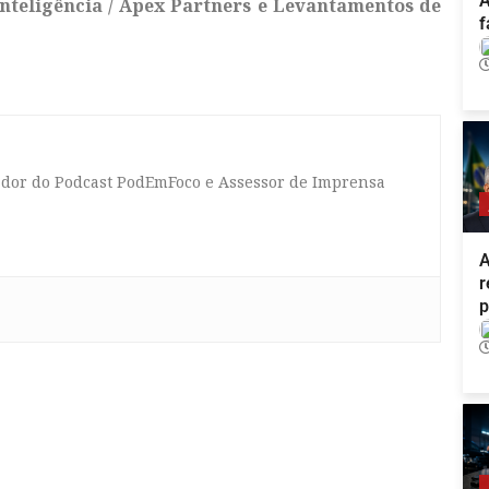
A
 Inteligência / Apex Partners e Levantamentos de
f
tador do Podcast PodEmFoco e Assessor de Imprensa
A
r
p