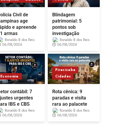
olicia Civil de
Blindagem
ampinas age
patrimonial: 5
ápido e apreende
pontos sob
1 armas
investigação
Ronaldo B dos Reis
Ronaldo B dos Reis
06/08/2026
06/08/2026
Piracicaba
Economia
Cidades
etor contábil: 7
Rota cênica: 9
justes urgentes
paradas e visita
ara IBS e CBS
rara ao palacete
Ronaldo B dos Reis
Ronaldo B dos Reis
06/08/2026
06/08/2026