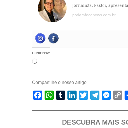
Jornalista, Pastor, apresen
podemfoconews.com.br
Curtir isso:
Compartilhe o nosso artigo
Facebook
WhatsApp
Tumblr
LinkedIn
Twitter
Telegr
Mes
C
L
DESCUBRA MAIS 