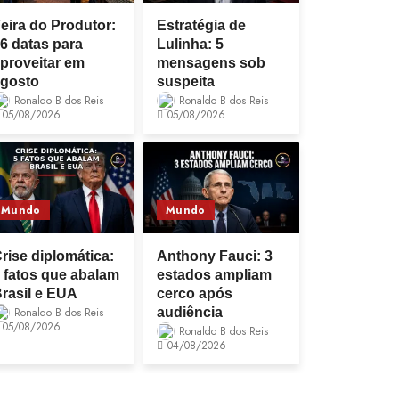
eira do Produtor:
Estratégia de
6 datas para
Lulinha: 5
proveitar em
mensagens sob
gosto
suspeita
Ronaldo B dos Reis
Ronaldo B dos Reis
05/08/2026
05/08/2026
Mundo
Mundo
rise diplomática:
Anthony Fauci: 3
 fatos que abalam
estados ampliam
rasil e EUA
cerco após
Ronaldo B dos Reis
audiência
05/08/2026
Ronaldo B dos Reis
04/08/2026