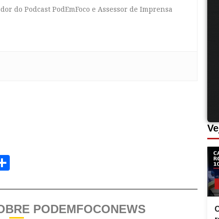
tador do Podcast PodEmFoco e Assessor de Imprensa
Ve
am
senger
opy
Share
ink
SOBRE PODEMFOCONEWS
C