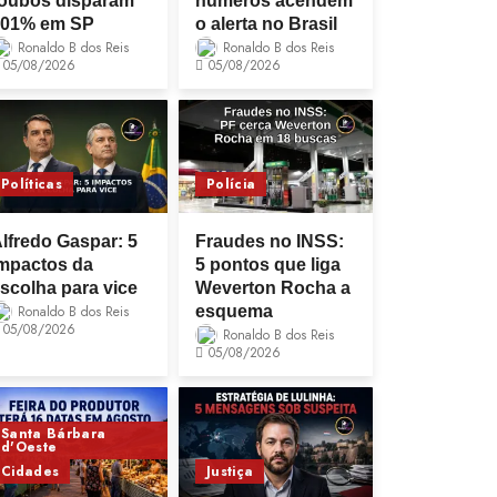
oubos disparam
números acendem
101% em SP
o alerta no Brasil
Ronaldo B dos Reis
Ronaldo B dos Reis
05/08/2026
05/08/2026
Políticas
Polícia
lfredo Gaspar: 5
Fraudes no INSS:
mpactos da
5 pontos que liga
scolha para vice
Weverton Rocha a
Ronaldo B dos Reis
esquema
05/08/2026
Ronaldo B dos Reis
05/08/2026
Santa Bárbara
d'Oeste
Cidades
Justiça