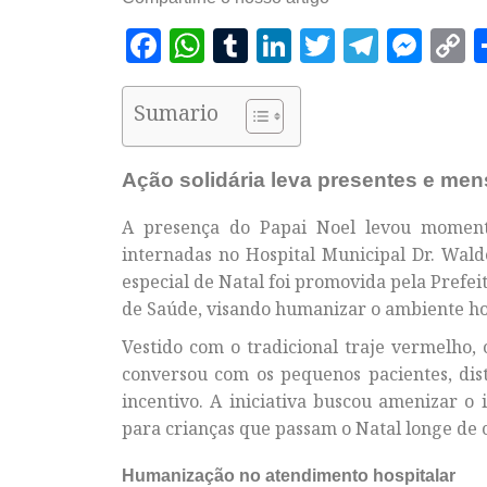
Facebook
WhatsApp
Tumblr
LinkedIn
Twitter
Telegr
Mes
C
L
Sumario
Ação solidária leva presentes e m
A presença do Papai Noel levou momento
internadas no Hospital Municipal Dr. Wal
especial de Natal foi promovida pela Prefe
de Saúde, visando humanizar o ambiente hos
Vestido com o tradicional traje vermelho, 
conversou com os pequenos pacientes, dis
incentivo. A iniciativa buscou amenizar o
para crianças que passam o Natal longe de c
Humanização no atendimento hospitalar