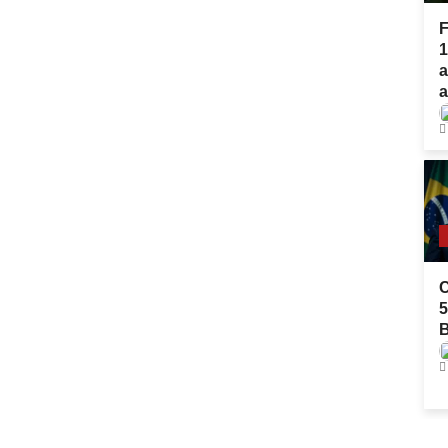
F
1
a
a
C
5
B