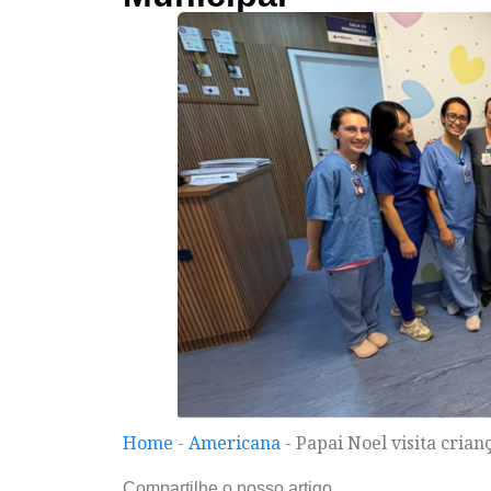
Home
-
Americana
-
Papai Noel visita crian
Compartilhe o nosso artigo