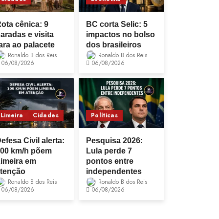
ota cênica: 9
BC corta Selic: 5
aradas e visita
impactos no bolso
ara ao palacete
dos brasileiros
Ronaldo B dos Reis
Ronaldo B dos Reis
06/08/2026
06/08/2026
Limeira
Cidades
Políticas
efesa Civil alerta:
Pesquisa 2026:
00 km/h põem
Lula perde 7
imeira em
pontos entre
tenção
independentes
Ronaldo B dos Reis
Ronaldo B dos Reis
06/08/2026
06/08/2026