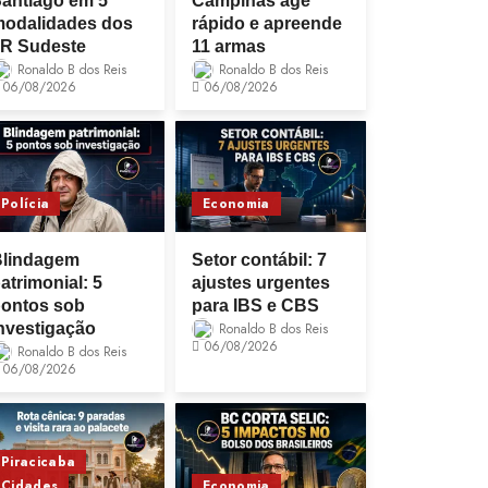
antiago em 5
Campinas age
odalidades dos
rápido e apreende
R Sudeste
11 armas
Ronaldo B dos Reis
Ronaldo B dos Reis
06/08/2026
06/08/2026
Polícia
Economia
Blindagem
Setor contábil: 7
atrimonial: 5
ajustes urgentes
ontos sob
para IBS e CBS
nvestigação
Ronaldo B dos Reis
06/08/2026
Ronaldo B dos Reis
06/08/2026
Piracicaba
Cidades
Economia