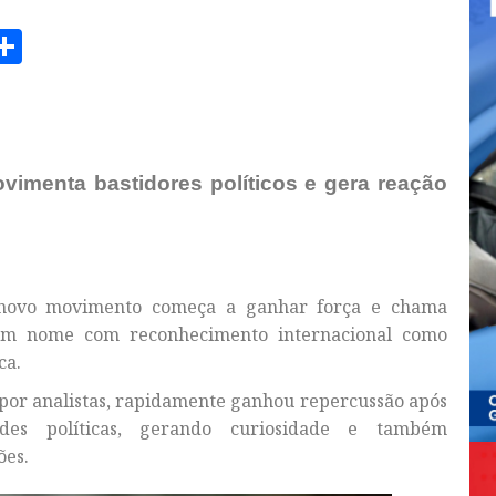
am
senger
opy
Share
ink
vimenta bastidores políticos e gera reação
m novo movimento começa a ganhar força e chama
 um nome com reconhecimento internacional como
ca.
a por analistas, rapidamente ganhou repercussão após
edes políticas, gerando curiosidade e também
ões.