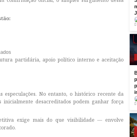
S
m
J
stão:
dados
tura partidária, apoio político interno e aceitação
p
p
i
 especulações. No entanto, o histórico recente da
os inicialmente desacreditados podem ganhar força
itiva exige mais do que visibilidade — envolve
torado.