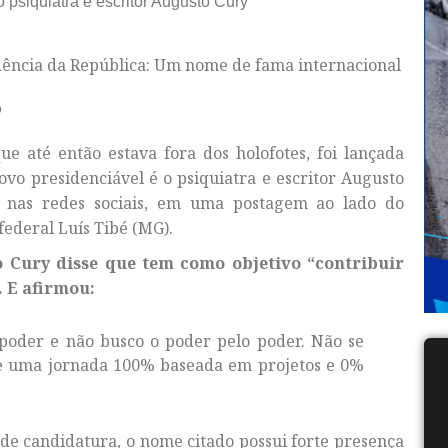
 psiquiatra e escritor Augusto Cury
ência da República: Um nome de fama internacional
o
e até então estava fora dos holofotes, foi lançada
ovo presidenciável é o psiquiatra e escritor Augusto
o nas redes sociais, em uma postagem ao lado do
federal Luís Tibé (MG).
 Cury disse que tem como objetivo “contribuir
. E afirmou:
poder e não busco o poder pelo poder. Não se
de uma jornada 100% baseada em projetos e 0%
de candidatura, o nome citado possui forte presença