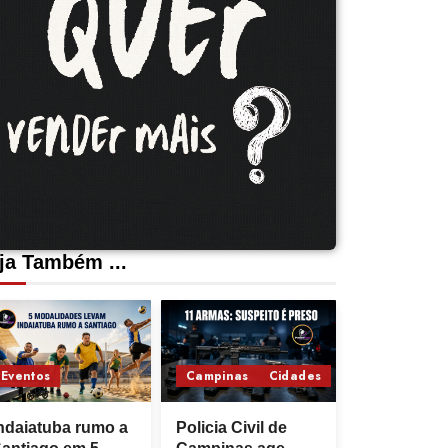
ja Também ...
Eventos
Campinas
Cidades
ndaiatuba rumo a
Policia Civil de