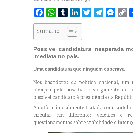
Facebook
WhatsApp
Tumblr
LinkedIn
Twitter
Telegr
Mes
C
L
Sumario
Possível candidatura inesperada mo
imediata no país.
Uma candidatura que ninguém esperava
Nos bastidores da política nacional, u
atenção pela ousadia: o surgimento de
possível candidato à presidência da Repúbli
A notícia, inicialmente tratada com cautel
circular em diferentes veículos e r
questionamentos sobre viabilidade e intenç