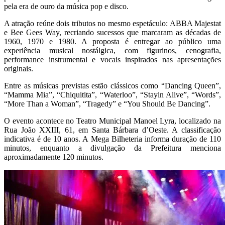
pela era de ouro da música pop e disco.
A atração reúne dois tributos no mesmo espetáculo: ABBA Majestat
e Bee Gees Way, recriando sucessos que marcaram as décadas de
1960, 1970 e 1980. A proposta é entregar ao público uma
experiência musical nostálgica, com figurinos, cenografia,
performance instrumental e vocais inspirados nas apresentações
originais.
Entre as músicas previstas estão clássicos como “Dancing Queen”,
“Mamma Mia”, “Chiquitita”, “Waterloo”, “Stayin Alive”, “Words”,
“More Than a Woman”, “Tragedy” e “You Should Be Dancing”.
O evento acontece no Teatro Municipal Manoel Lyra, localizado na
Rua João XXIII, 61, em Santa Bárbara d’Oeste. A classificação
indicativa é de 10 anos. A Mega Bilheteria informa duração de 110
minutos, enquanto a divulgação da Prefeitura menciona
aproximadamente 120 minutos.