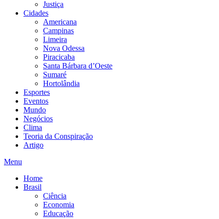
Justiça
Cidades
Americana
Campinas
Limeira
Nova Odessa
Piracicaba
Santa Bárbara d’Oeste
Sumaré
Hortolândia
Esportes
Eventos
Mundo
Negócios
Clima
Teoria da Conspiração
Artigo
Menu
Home
Brasil
Ciência
Economia
Educação