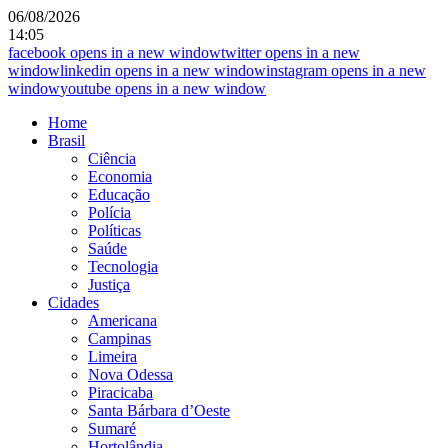
06/08/2026
14:05
facebook
opens in a new window
twitter
opens in a new
window
linkedin
opens in a new window
instagram
opens in a new
window
youtube
opens in a new window
Home
Brasil
Ciência
Economia
Educação
Polícia
Políticas
Saúde
Tecnologia
Justiça
Cidades
Americana
Campinas
Limeira
Nova Odessa
Piracicaba
Santa Bárbara d’Oeste
Sumaré
Hortolândia