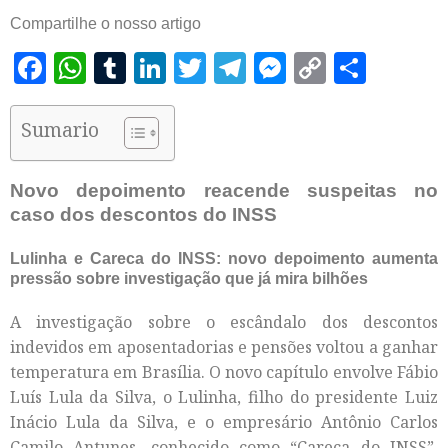
Compartilhe o nosso artigo
Facebook
WhatsApp
Tumblr
LinkedIn
Twitter
Telegram
Messenger
Copy
Shar
Link
Sumario
Novo depoimento reacende suspeitas no
caso dos descontos do INSS
Lulinha e Careca do INSS: novo depoimento aumenta
pressão sobre investigação que já mira bilhões
A investigação sobre o escândalo dos descontos
indevidos em aposentadorias e pensões voltou a ganhar
temperatura em Brasília. O novo capítulo envolve Fábio
Luís Lula da Silva, o Lulinha, filho do presidente Luiz
Inácio Lula da Silva, e o empresário Antônio Carlos
Camilo Antunes, conhecido como “Careca do INSS”,