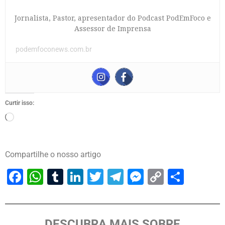
Jornalista, Pastor, apresentador do Podcast PodEmFoco e
Assessor de Imprensa
podemfoconews.com.br
Curtir isso:
Compartilhe o nosso artigo
Facebook
WhatsApp
Tumblr
LinkedIn
Twitter
Telegram
Messenger
Copy
Share
Link
DESCUBRA MAIS SOBRE