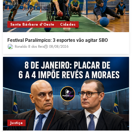
Santa Bárbara d'Oeste
Cidades
Festival Paralímpico: 3 esportes vão agitar SBO
Ronaldo B dos Reis
08/08/2026
Justiça