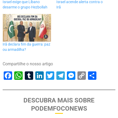
Israel exige que Líbano
Israel acende alerta contra o
desarme o grupo Hezbollah
Irã
Irã declara fim da guerra: paz
ou armadilha?
Compartilhe o nosso artigo
Facebook
WhatsApp
Tumblr
LinkedIn
Twitter
Telegram
Messenger
Copy
Share
Link
DESCUBRA MAIS SOBRE
PODEMFOCONEWS