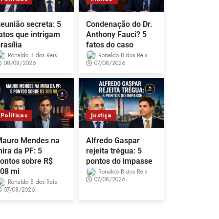
eunião secreta: 5
Condenação do Dr.
atos que intrigam
Anthony Fauci? 5
rasília
fatos do caso
Ronaldo B dos Reis
Ronaldo B dos Reis
08/08/2026
07/08/2026
Políticas
Justiça
auro Mendes na
Alfredo Gaspar
ira da PF: 5
rejeita trégua: 5
ontos sobre R$
pontos do impasse
08 mi
Ronaldo B dos Reis
07/08/2026
Ronaldo B dos Reis
07/08/2026