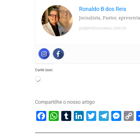
Ronaldo B dos Reis
Jornalista, Pastor, apresen
podemfoconews.com.br
Curtir isso:
Compartilhe o nosso artigo
Facebook
WhatsApp
Tumblr
LinkedIn
Twitter
Telegr
Mes
C
L