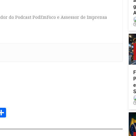
a
g
A
tador do Podcast PodEmFoco e Assessor de Imprensa
F
P
e
am
senger
opy
Share
ink