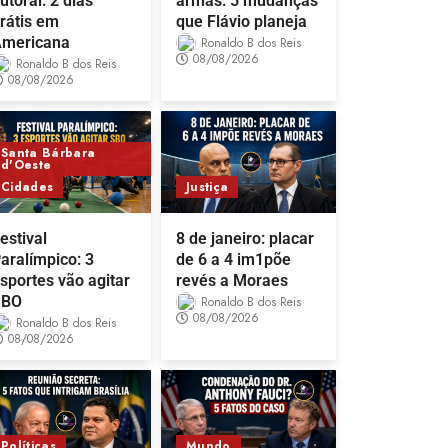
utoral: 2 dias
armas: 5 mudanças
rátis em
que Flávio planeja
mericana
Ronaldo B dos Reis
08/08/2026
Ronaldo B dos Reis
08/08/2026
Santa Bárbara
d'Oeste
Cidades
Justiça
estival
8 de janeiro: placar
aralímpico: 3
de 6 a 4 im1põe
sportes vão agitar
revés a Moraes
SBO
Ronaldo B dos Reis
08/08/2026
Ronaldo B dos Reis
08/08/2026
Políticas
Mundo