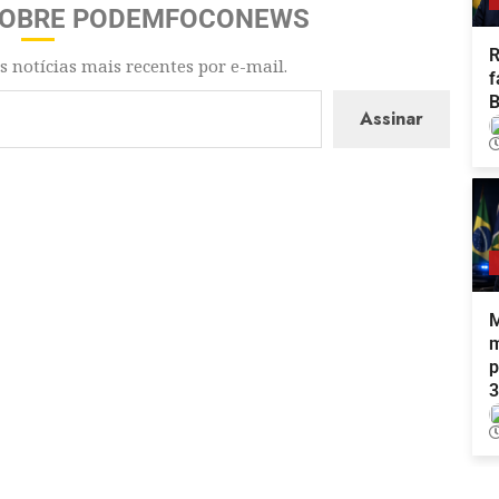
SOBRE PODEMFOCONEWS
R
s notícias mais recentes por e-mail.
f
B
Assinar
M
m
p
3