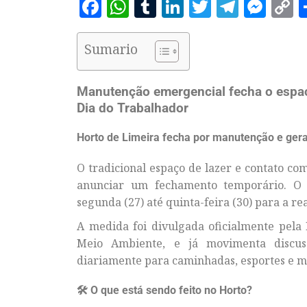
Facebook
WhatsApp
Tumblr
LinkedIn
Twitter
Telegr
Mes
C
L
Sumario
Manutenção emergencial fecha o espaç
Dia do Trabalhador
Horto de Limeira fecha por manutenção e gera
O tradicional espaço de lazer e contato 
anunciar um fechamento temporário. O H
segunda (27) até quinta-feira (30) para a re
A medida foi divulgada oficialmente pela 
Meio Ambiente, e já movimenta discuss
diariamente para caminhadas, esportes e m
🛠️ O que está sendo feito no Horto?