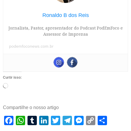
Ronaldo B dos Reis
Jornalista, Pastor, apresentador do Podcast PodEmFoco e
Assessor de Imprensa
podemfoconews.com.br
Curtir isso:
Compartilhe o nosso artigo
Facebook
WhatsApp
Tumblr
LinkedIn
Twitter
Telegram
Messenger
Copy
Shar
Link