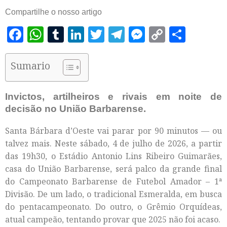
Compartilhe o nosso artigo
Facebook
WhatsApp
Tumblr
LinkedIn
Twitter
Telegram
Messenger
Copy
Shar
Link
Sumario
Invictos, artilheiros e rivais em noite de
decisão no União Barbarense.
Santa Bárbara d’Oeste vai parar por 90 minutos — ou
talvez mais. Neste sábado, 4 de julho de 2026, a partir
das 19h30, o Estádio Antonio Lins Ribeiro Guimarães,
casa do União Barbarense, será palco da grande final
do Campeonato Barbarense de Futebol Amador – 1ª
Divisão. De um lado, o tradicional Esmeralda, em busca
do pentacampeonato. Do outro, o Grêmio Orquídeas,
atual campeão, tentando provar que 2025 não foi acaso.