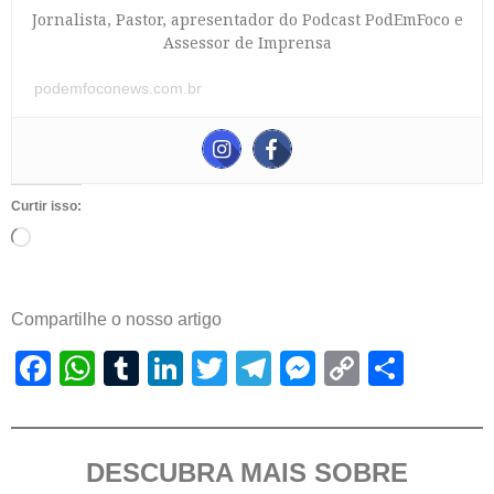
Jornalista, Pastor, apresentador do Podcast PodEmFoco e
Assessor de Imprensa
podemfoconews.com.br
Curtir isso:
Compartilhe o nosso artigo
Facebook
WhatsApp
Tumblr
LinkedIn
Twitter
Telegram
Messenger
Copy
Shar
Link
DESCUBRA MAIS SOBRE