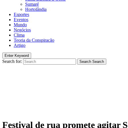
Sumaré
Hortolândia
Esportes
Eventos
Mundo
Negócios
Clima
Teoria da Conspiração
Artigo
Enter Keyword
Search for:
Search
Search
Festival de rua promete agitar 