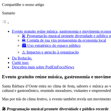
Compartilhe o nosso artigo
Sumario
Evento gratuito reúne música, gastronomia e movimenta econom
🎤 Programação musical promete diversidade e público r
🍔 Comida de rua vira protagonista da economia local
🏙️ Uso estratégico do espaço público
⚠️ Impactos e atenção à organização
Da Redação.
Curtir isso:
Descubra mais sobre PodEmFocoNews
Evento gratuito reúne música, gastronomia e movimen
Santa Bárbara d’Oeste entra no clima de festa, sabores e música a
cultural e gastronômico, reunindo moradores, visitantes e empreendedo
Mas por trás do clima festivo, o evento também revela um movimento es
🎤 Programação musical promete diversidade e público recorde