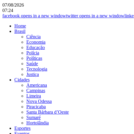
07/08/2026
07:24
facebook
opens in a new window
twitter
opens in a new window
linke
Home
Brasil
Ciência
Economia
Educação
Polícia
Políticas
Saúde
Tecnologia
Justiça
Cidades
Americana
Campinas
Limeira
Nova Odessa
Piracicaba
Santa Bárbara d’Oeste
Sumaré
Hortolândia
Esportes
Eventos