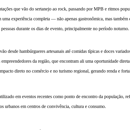
tações que vão do sertanejo ao rock, passando por MPB e ritmos popul
o em uma experiência completa — não apenas gastronômica, mas também c
 pessoas durante os dias de evento, principalmente no período noturno.
vão desde hambúrgueres artesanais até comidas típicas e doces variado
 empreendedores da região, que encontram ali uma oportunidade direta 
mpacto direto no comércio e no turismo regional, gerando renda e forta
ilizado em eventos recentes como ponto de encontro da população, refo
os urbanos em centros de convivência, cultura e consumo.