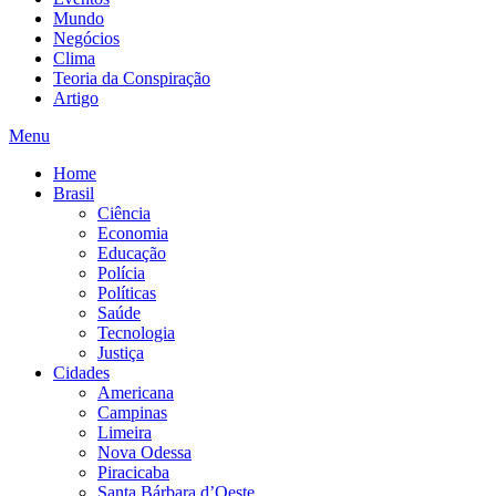
Mundo
Negócios
Clima
Teoria da Conspiração
Artigo
Menu
Home
Brasil
Ciência
Economia
Educação
Polícia
Políticas
Saúde
Tecnologia
Justiça
Cidades
Americana
Campinas
Limeira
Nova Odessa
Piracicaba
Santa Bárbara d’Oeste