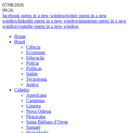
07/08/2026
09:26
facebook
opens in a new window
twitter
opens in a new
window
linkedin
opens in a new window
instagram
opens in a new
window
youtube
opens in a new window
Home
Brasil
Ciência
Economia
Educação
Polícia
Políticas
Saúde
Tecnologia
Justiça
Cidades
Americana
Campinas
Limeira
Nova Odessa
Piracicaba
Santa Bárbara d’Oeste
Sumaré
Hortolândia