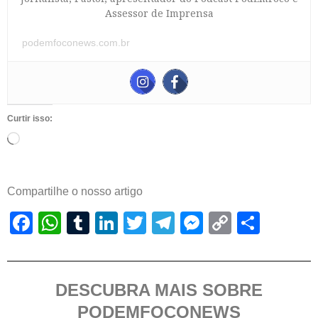
Assessor de Imprensa
podemfoconews.com.br
Curtir isso:
Compartilhe o nosso artigo
Facebook
WhatsApp
Tumblr
LinkedIn
Twitter
Telegram
Messenger
Copy
Shar
Link
DESCUBRA MAIS SOBRE
PODEMFOCONEWS