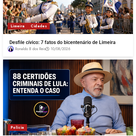
Limeira
Cidades
Desfile cívico: 7 fatos do bicentenário de Limeira
Ronaldo B dos Reis
10/08/2026
Polícia