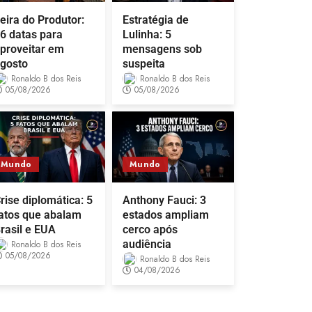
eira do Produtor:
Estratégia de
6 datas para
Lulinha: 5
proveitar em
mensagens sob
gosto
suspeita
Ronaldo B dos Reis
Ronaldo B dos Reis
05/08/2026
05/08/2026
Mundo
Mundo
rise diplomática: 5
Anthony Fauci: 3
atos que abalam
estados ampliam
rasil e EUA
cerco após
audiência
Ronaldo B dos Reis
05/08/2026
Ronaldo B dos Reis
04/08/2026