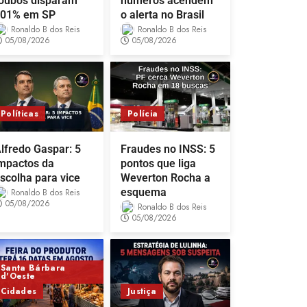
oubos disparam
números acendem
01% em SP
o alerta no Brasil
Ronaldo B dos Reis
Ronaldo B dos Reis
05/08/2026
05/08/2026
Políticas
Polícia
lfredo Gaspar: 5
Fraudes no INSS: 5
mpactos da
pontos que liga
scolha para vice
Weverton Rocha a
esquema
Ronaldo B dos Reis
05/08/2026
Ronaldo B dos Reis
05/08/2026
Santa Bárbara
d'Oeste
Cidades
Justiça