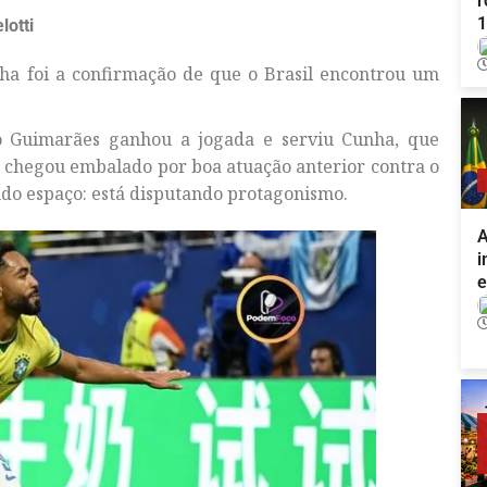
r
1
otti
unha foi a confirmação de que o Brasil encontrou um
.
 Guimarães ganhou a jogada e serviu Cunha, que
e chegou embalado por boa atuação anterior contra o
do espaço: está disputando protagonismo.
A
i
e