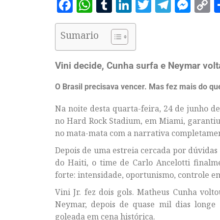
Facebook
WhatsApp
Tumblr
LinkedIn
Twitter
Telegr
Mes
C
L
Sumario
Vini decide, Cunha surfa e Neymar vol
O Brasil precisava vencer. Mas fez mais do que
Na noite desta quarta-feira, 24 de junho de 
no Hard Rock Stadium, em Miami, garantiu
no mata-mata com a narrativa completamen
Depois de uma estreia cercada por dúvidas 
do Haiti, o time de Carlo Ancelotti fina
forte: intensidade, oportunismo, controle e
Vini Jr. fez dois gols. Matheus Cunha vol
Neymar, depois de quase mil dias longe
goleada em cena histórica.