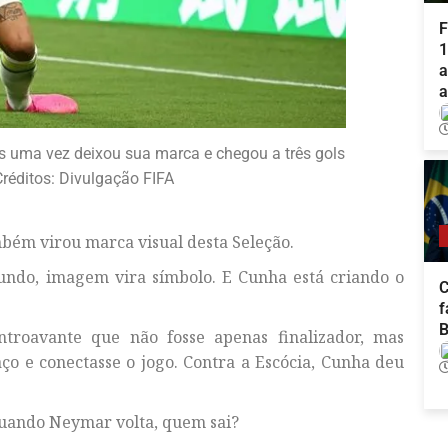
F
1
a
a
s uma vez deixou sua marca e chegou a três gols
réditos: Divulgação FIFA
ém virou marca visual desta Seleção.
undo, imagem vira símbolo. E Cunha está criando o
C
f
B
troavante que não fosse apenas finalizador, mas
ço e conectasse o jogo. Contra a Escócia, Cunha deu
quando Neymar volta, quem sai?