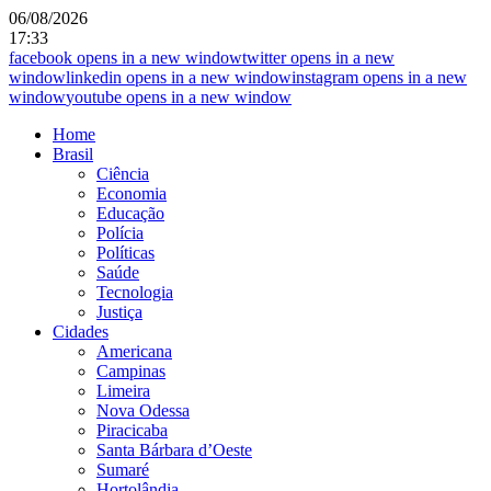
06/08/2026
17:33
facebook
opens in a new window
twitter
opens in a new
window
linkedin
opens in a new window
instagram
opens in a new
window
youtube
opens in a new window
Home
Brasil
Ciência
Economia
Educação
Polícia
Políticas
Saúde
Tecnologia
Justiça
Cidades
Americana
Campinas
Limeira
Nova Odessa
Piracicaba
Santa Bárbara d’Oeste
Sumaré
Hortolândia