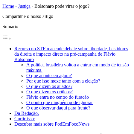
Home
-
Justiça
-
Bolsonaro pode virar o jogo?
Compartilhe o nosso artigo
Sumario
Recurso no STF reacende debate sobre liberdade, bastidores
da direita e impacto direto na pré-campanha de Flávio
Bolsonaro
A política brasileira voltou a entrar em modo de tensão
máxima.
O que aconteceu agora?
Por que isso mexe tanto com a eleição?
O que dizem os aliados?
O que dizem os críticos?
Flávio entra no centro do furacão
O ponto que ninguém pode ignorar
O que observar daqui para frente?
Da Redação.
Curtir isso:
Descubra mais sobre PodEmFocoNews