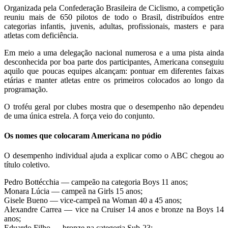
Organizada pela Confederação Brasileira de Ciclismo, a competição
reuniu mais de 650 pilotos de todo o Brasil, distribuídos entre
categorias infantis, juvenis, adultas, profissionais, masters e para
atletas com deficiência.
Em meio a uma delegação nacional numerosa e a uma pista ainda
desconhecida por boa parte dos participantes, Americana conseguiu
aquilo que poucas equipes alcançam: pontuar em diferentes faixas
etárias e manter atletas entre os primeiros colocados ao longo da
programação.
O troféu geral por clubes mostra que o desempenho não dependeu
de uma única estrela. A força veio do conjunto.
Os nomes que colocaram Americana no pódio
O desempenho individual ajuda a explicar como o ABC chegou ao
título coletivo.
Pedro Bottécchia — campeão na categoria Boys 11 anos;
Monara Lúcia — campeã na Girls 15 anos;
Gisele Bueno — vice-campeã na Woman 40 a 45 anos;
Alexandre Carrea — vice na Cruiser 14 anos e bronze na Boys 14
anos;
Eduardo Filho — bronze na categoria Sub-23;