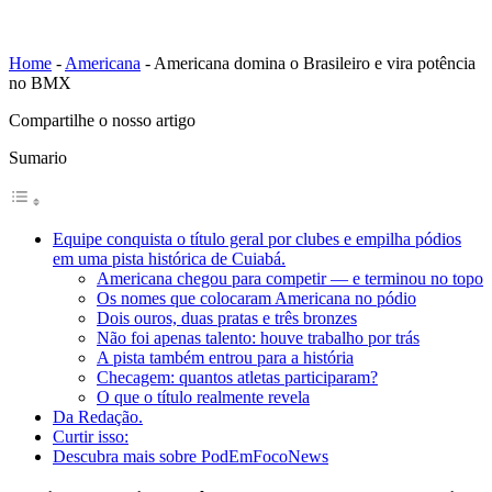
Home
-
Americana
-
Americana domina o Brasileiro e vira potência
no BMX
Compartilhe o nosso artigo
Sumario
Equipe conquista o título geral por clubes e empilha pódios
em uma pista histórica de Cuiabá.
Americana chegou para competir — e terminou no topo
Os nomes que colocaram Americana no pódio
Dois ouros, duas pratas e três bronzes
Não foi apenas talento: houve trabalho por trás
A pista também entrou para a história
Checagem: quantos atletas participaram?
O que o título realmente revela
Da Redação.
Curtir isso:
Descubra mais sobre PodEmFocoNews