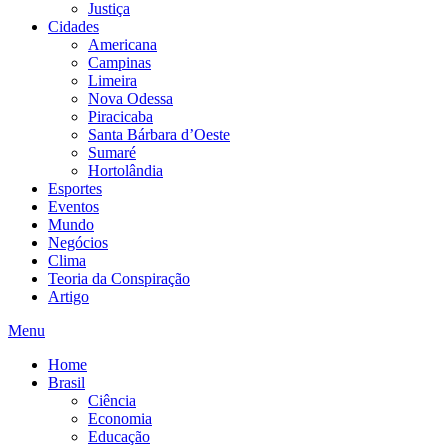
Justiça
Cidades
Americana
Campinas
Limeira
Nova Odessa
Piracicaba
Santa Bárbara d’Oeste
Sumaré
Hortolândia
Esportes
Eventos
Mundo
Negócios
Clima
Teoria da Conspiração
Artigo
Menu
Home
Brasil
Ciência
Economia
Educação