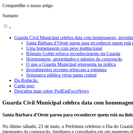
Compartilhe o nosso artigo
Sumario
Guarda Civil Municipal celebra data com homenagens, investi
Santa Bárbara d’Oeste parou para reconhecer quem está n
Uma homenagem com peso institucional
Rômulo Gobbi reforça reconhecimento da Guarda
Homenagens, aposentados e talentos da corporação
O que a Guarda Municipal representa na prática
Investimentos recentes reforçam a estrutura
Segurança pública virou pauta central
Da Redação.
Curtir isso:
Descubra mais sobre PodEmFocoNews
Guarda Civil Municipal celebra data com homenagens
Santa Bárbara d’Oeste parou para reconhecer quem está na linha
No último sábado, 23 de maio, a Prefeitura celebrou o Dia do Guarda
integrantes da corporação, familiares e convidados em um momento d