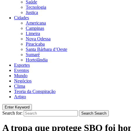
Saúde
Tecnologia
Justiça
Cidades
Americana
Campinas
Limeira
Nova Odessa
Piracicaba
Santa Bárbara d’Oeste
Sumaré
Hortolândia
Esportes
Eventos
Mundo
Negócios
Clima
Teoria da Conspiração
Artigo
Enter Keyword
Search for:
Search
Search
A tropa que protege SBO foi h