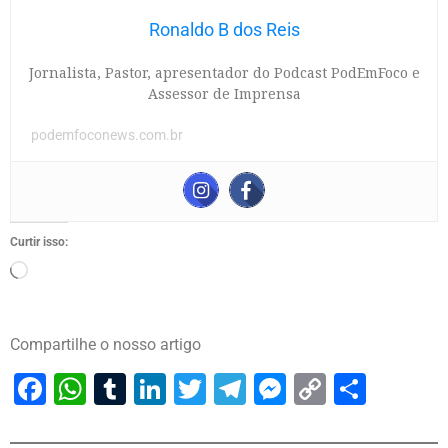
Ronaldo B dos Reis
Jornalista, Pastor, apresentador do Podcast PodEmFoco e
Assessor de Imprensa
podemfoconews.com.br
Curtir isso:
Compartilhe o nosso artigo
Facebook
WhatsApp
Tumblr
LinkedIn
Twitter
Telegram
Messenger
Copy
Share
Link