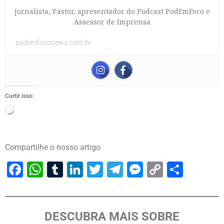
Jornalista, Pastor, apresentador do Podcast PodEmFoco e
Assessor de Imprensa
podemfoconews.com.br
Curtir isso:
Compartilhe o nosso artigo
Facebook
WhatsApp
Tumblr
LinkedIn
Twitter
Telegram
Messenger
Copy
Share
Link
DESCUBRA MAIS SOBRE