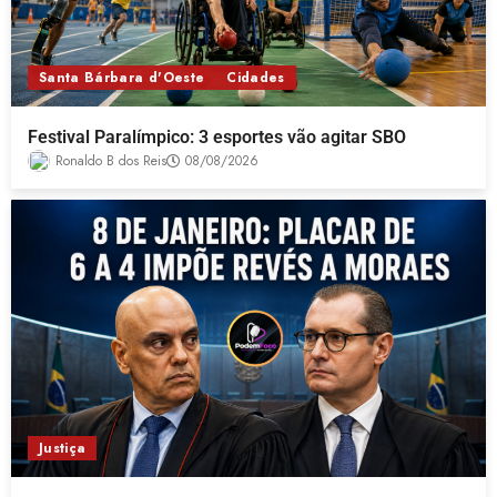
Santa Bárbara d'Oeste
Cidades
Festival Paralímpico: 3 esportes vão agitar SBO
Ronaldo B dos Reis
08/08/2026
Justiça