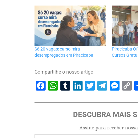
Só 20 vagas: curso mira
Piracicaba O
desempregados em Piracicaba
Cursos Gratu
Compartilhe o nosso artigo
Facebook
WhatsApp
Tumblr
LinkedIn
Twitter
Telegr
Mes
C
L
DESCUBRA MAIS 
Assine para receber nossa