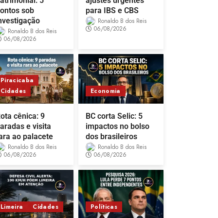
atrimonial: 5
ajustes urgentes
ontos sob
para IBS e CBS
nvestigação
Ronaldo B dos Reis
06/08/2026
Ronaldo B dos Reis
06/08/2026
Piracicaba
Cidades
Economia
ota cênica: 9
BC corta Selic: 5
aradas e visita
impactos no bolso
ara ao palacete
dos brasileiros
Ronaldo B dos Reis
Ronaldo B dos Reis
06/08/2026
06/08/2026
Limeira
Cidades
Políticas