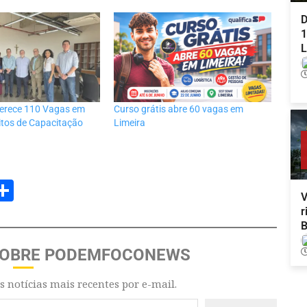
D
1
L
ferece 110 Vagas em
Curso grátis abre 60 vagas em
itos de Capacitação
Limeira
am
senger
opy
Share
V
ink
r
B
SOBRE PODEMFOCONEWS
s notícias mais recentes por e-mail.