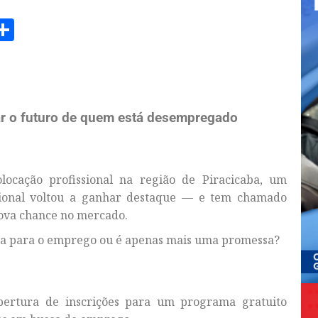
am
senger
opy
Share
ink
r o futuro de quem está desempregado
cação profissional na região de Piracicaba, um
sional voltou a ganhar destaque — e tem chamado
ova chance no mercado.
para para o emprego ou é apenas mais uma promessa?
bertura de inscrições para um programa gratuito