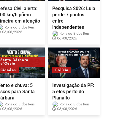
efesa Civil alerta:
Pesquisa 2026: Lula
00 km/h põem
perde 7 pontos
imeira em atenção
entre
independentes
Ronaldo B dos Reis
06/08/2026
Ronaldo B dos Reis
06/08/2026
Santa Bárbara
d'Oeste
Cidades
Polícia
ento e chuva: 5
Investigação da PF:
iscos para Santa
5 elos perto do
árbara
Planalto
Ronaldo B dos Reis
Ronaldo B dos Reis
06/08/2026
06/08/2026