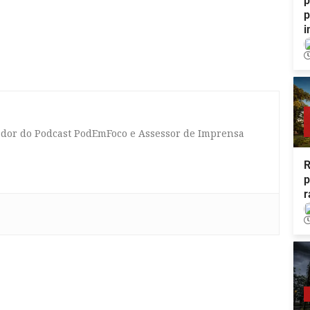
p
p
i
tador do Podcast PodEmFoco e Assessor de Imprensa
R
p
r