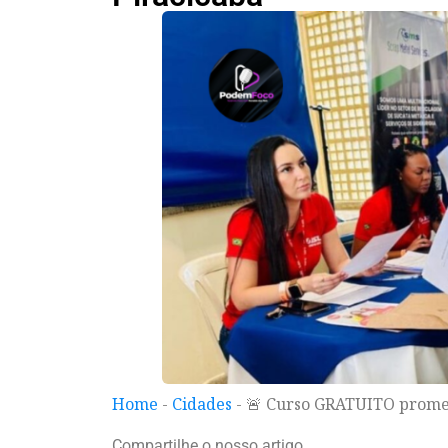
Home
-
Cidades
-
🚨 Curso GRATUITO prome
Compartilhe o nosso artigo